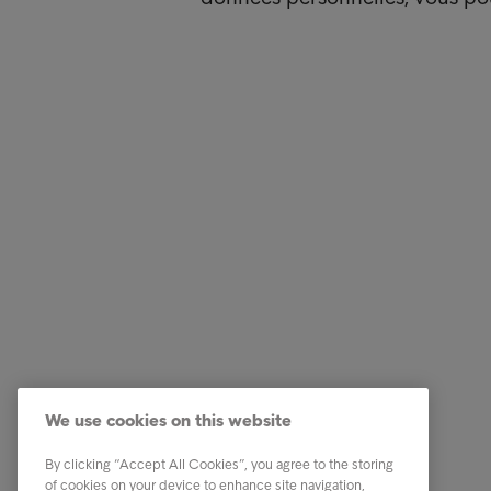
Clients de nos mandants
Quick li
Vous avez reçu un rappel ?
Payez ma
Conseils et recommandations
J'ai une
We use cookies on this website
Qui est Intrum
Je ne pe
By clicking “Accept All Cookies”, you agree to the storing
Contact
of cookies on your device to enhance site navigation,