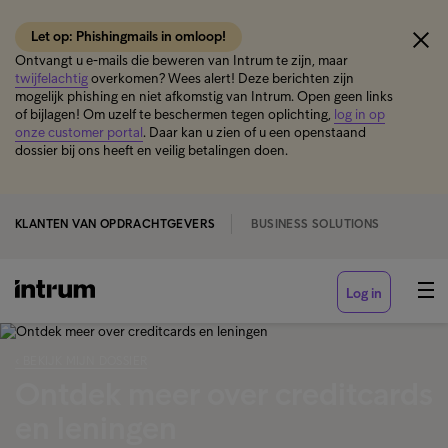
Let op: Phishingmails in omloop!
Ontvangt u e-mails die beweren van Intrum te zijn, maar
twijfelachtig
overkomen? Wees alert! Deze berichten zijn
mogelijk phishing en niet afkomstig van Intrum. Open geen links
of bijlagen! Om uzelf te beschermen tegen oplichting,
log in op
onze customer portal
. Daar kan u zien of u een openstaand
dossier bij ons heeft en veilig betalingen doen.
KLANTEN VAN OPDRACHTGEVERS
BUSINESS SOLUTIONS
Log in
‹ BEKIJK MIJN DOSSIER
Ontdek meer over creditcards
en leningen