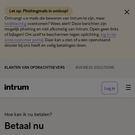
Let op: Phishingmails in omloop!
Ontvangt u e-mails die beweren van Intrum te zijn, maar
twijfelachtig
overkomen? Wees alert! Deze berichten zijn
mogelijk phishing en niet afkomstig van Intrum. Open geen links
of bijlagen! Om uzelf te beschermen tegen oplichting,
log in op
onze customer portal
. Daar kan u zien of u een openstaand
dossier bij ons heeft en veilig betalingen doen.
KLANTEN VAN OPDRACHTGEVERS
BUSINESS SOLUTIONS
Log in
Hoe kan ik nu betalen?
Betaal nu