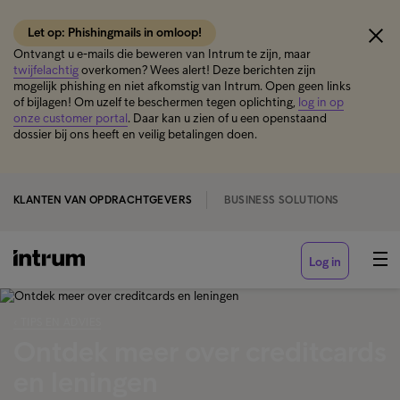
Let op: Phishingmails in omloop!
Ontvangt u e-mails die beweren van Intrum te zijn, maar
twijfelachtig
overkomen? Wees alert! Deze berichten zijn
mogelijk phishing en niet afkomstig van Intrum. Open geen links
of bijlagen! Om uzelf te beschermen tegen oplichting,
log in op
onze customer portal
. Daar kan u zien of u een openstaand
dossier bij ons heeft en veilig betalingen doen.
KLANTEN VAN OPDRACHTGEVERS
BUSINESS SOLUTIONS
Log in
‹ TIPS EN ADVIES
Ontdek meer over creditcards
en leningen