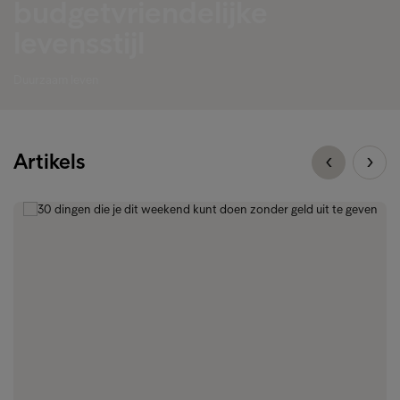
budgetvriendelijke
levensstijl
Duurzaam leven
Artikels