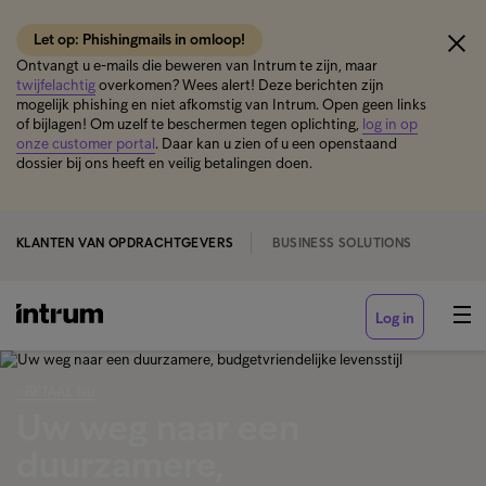
Let op: Phishingmails in omloop!
Ontvangt u e-mails die beweren van Intrum te zijn, maar
twijfelachtig
overkomen? Wees alert! Deze berichten zijn
mogelijk phishing en niet afkomstig van Intrum. Open geen links
of bijlagen! Om uzelf te beschermen tegen oplichting,
log in op
onze customer portal
. Daar kan u zien of u een openstaand
dossier bij ons heeft en veilig betalingen doen.
KLANTEN VAN OPDRACHTGEVERS
BUSINESS SOLUTIONS
Log in
‹ BETAAL NU
Uw weg naar een
duurzamere,