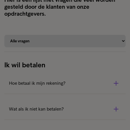
gesteld door de klanten van onze
opdrachtgevers.
Ik wil betalen
Hoe betaal ik mijn rekening?
Er zijn een aantal manieren waarop u kan betalen. Klik
hier
om de opties te bekijken.
Wat als ik niet kan betalen?
Als u in financiële problemen zit, neem dan zeker
contact
met ons op. Wij zijn er om u te helpen. opnieuw