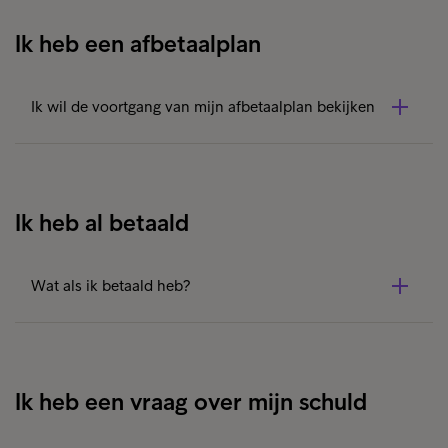
schuldenvrij te worden.
Ik heb een afbetaalplan
Ik wil de voortgang van mijn afbetaalplan bekijken
Log in op
uw persoonlijke pagina
om de voortgang in
uw afbetaalplan te bekijken.
Ik heb al betaald
Wat als ik betaald heb?
Indien u heeft betaald aan Intrum of aan onze
opdrachtgever, kan u inloggen op uw persoonlijke
pagina en controleren als uw betaling goed werd
Ik heb een vraag over mijn schuld
geregistreerd.
Als uw betaling na vijf dagen nog niet zichtbaar is, maak