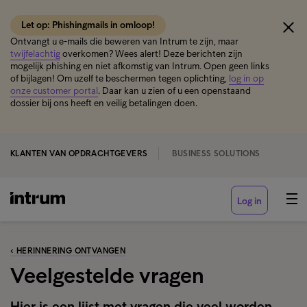
Let op: Phishingmails in omloop!
Ontvangt u e-mails die beweren van Intrum te zijn, maar
twijfelachtig
overkomen? Wees alert! Deze berichten zijn
mogelijk phishing en niet afkomstig van Intrum. Open geen links
of bijlagen! Om uzelf te beschermen tegen oplichting,
log in op
onze customer portal
. Daar kan u zien of u een openstaand
dossier bij ons heeft en veilig betalingen doen.
KLANTEN VAN OPDRACHTGEVERS
BUSINESS SOLUTIONS
Log in
‹ HERINNERING ONTVANGEN
Veelgestelde vragen
Hier is een lijst met vragen die veel worden