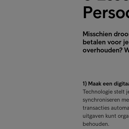
Persoo
Misschien droo
betalen voor je
overhouden? Wa
1) Maak een digita
Technologie stelt j
synchroniseren me
transacties automa
uitgaven kunt organ
behouden.