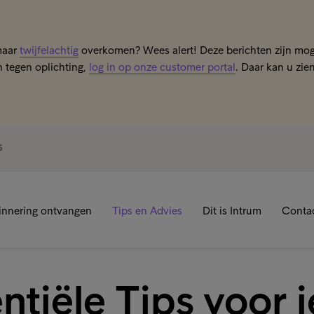
maar
twijfelachtig
overkomen? Wees alert! Deze berichten zijn moge
 tegen oplichting,
log in op onze customer portal
. Daar kan u zie
S
innering ontvangen
Tips en Advies
Dit is Intrum
Conta
ntiële Tips voor j