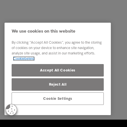
Klanten opdrachtgevers
Quick li
Herinnering ontvangen
Betaal n
We use cookies on this website
Tips en Advies
Ik heb e
By clicking “Accept All Cookies”, you agree to the storing
Dit is Intrum
Ik kan he
of cookies on your device to enhance site navigation,
analyze site usage, and assist in our marketing efforts.
Contact
Cookiebeleid
Carrière
Accept All Cookies
Reject All
Cookie Settings
© Intrum 2025
Privacy