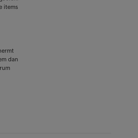
e items
chermt
eem dan
trum