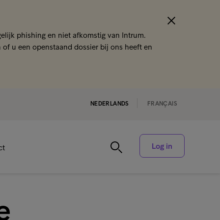
lijk phishing en niet afkomstig van Intrum.
n of u een openstaand dossier bij ons heeft en
NEDERLANDS
FRANÇAIS
Log in
ct
e