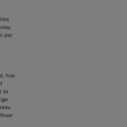
 Het
rlies
en dat
t, hoe
d
t ze
dige
ureau
lbaar