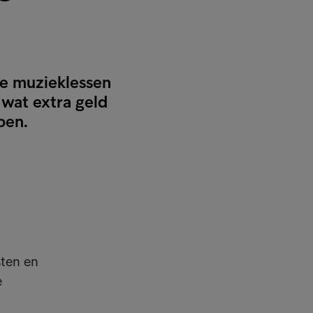
je muzieklessen
 wat extra geld
pen.
sten en
e