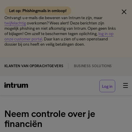
Let op: Phishingmails in omloop!
Ontvangt u e-mails die beweren van Intrum te zijn, maar
twijfelachtig
overkomen? Wees alert! Deze berichten zijn
mogelijk phishing en niet afkomstig van Intrum. Open geen links
of bijlagen! Om uzelf te beschermen tegen oplichting,
log in op
onze customer portal
. Daar kan u zien of u een openstaand
dossier bij ons heeft en veilig betalingen doen.
KLANTEN VAN OPDRACHTGEVERS
BUSINESS SOLUTIONS
Log in
Neem controle over je
financiën