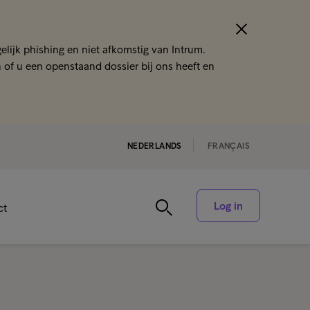
lijk phishing en niet afkomstig van Intrum.
n of u een openstaand dossier bij ons heeft en
NEDERLANDS
FRANÇAIS
Log in
ct