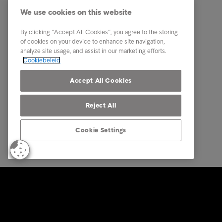
Herinnering ontvangen
Betaal n
We use cookies on this website
Tips en Advies
Ik heb e
By clicking “Accept All Cookies”, you agree to the storing
Dit is Intrum
Ik kan he
of cookies on your device to enhance site navigation,
analyze site usage, and assist in our marketing efforts.
Contact
Cookiebeleid
Carrière
Accept All Cookies
Reject All
Cookie Settings
© Intrum 2025
Privacy