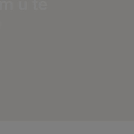
om u te
n