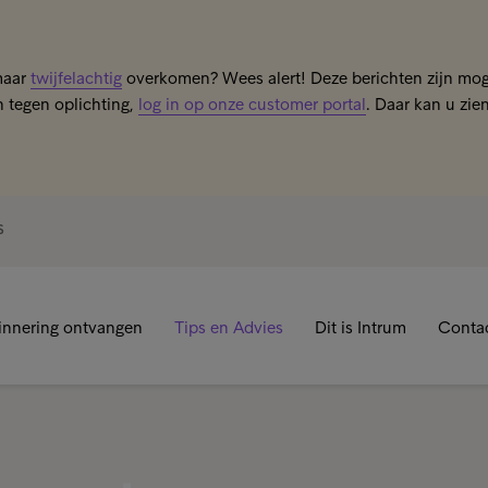
maar
twijfelachtig
overkomen? Wees alert! Deze berichten zijn moge
 tegen oplichting,
log in op onze customer portal
. Daar kan u zie
S
innering ontvangen
Tips en Advies
Dit is Intrum
Conta