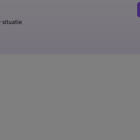
 situatie
nks
Bus