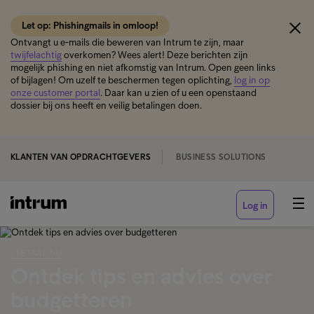
Let op: Phishingmails in omloop!
Ontvangt u e-mails die beweren van Intrum te zijn, maar
twijfelachtig
overkomen? Wees alert! Deze berichten zijn
mogelijk phishing en niet afkomstig van Intrum. Open geen links
of bijlagen! Om uzelf te beschermen tegen oplichting,
log in op
onze customer portal
. Daar kan u zien of u een openstaand
dossier bij ons heeft en veilig betalingen doen.
KLANTEN VAN OPDRACHTGEVERS
BUSINESS SOLUTIONS
Log in
‹ BETAAL NU
Ontdek tips en advies over
budgetteren