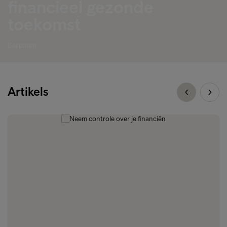
financieel gezonde
toekomst
Besparen
Artikels