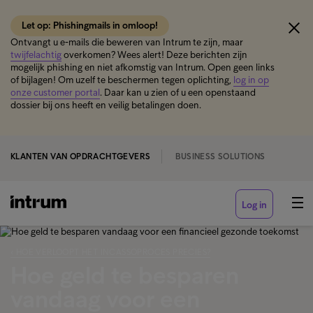
Let op: Phishingmails in omloop!
Ontvangt u e-mails die beweren van Intrum te zijn, maar
twijfelachtig
overkomen? Wees alert! Deze berichten zijn
mogelijk phishing en niet afkomstig van Intrum. Open geen links
of bijlagen! Om uzelf te beschermen tegen oplichting,
log in op
onze customer portal
. Daar kan u zien of u een openstaand
dossier bij ons heeft en veilig betalingen doen.
KLANTEN VAN OPDRACHTGEVERS
BUSINESS SOLUTIONS
Log in
‹ HOE VERLOOPT HET INCASSOPROCES PRECIES?
Hoe geld te besparen
vandaag voor een