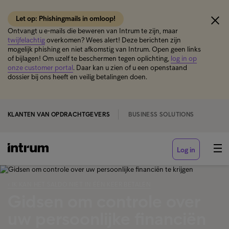
Let op: Phishingmails in omloop!
Ontvangt u e-mails die beweren van Intrum te zijn, maar
twijfelachtig
overkomen? Wees alert! Deze berichten zijn
mogelijk phishing en niet afkomstig van Intrum. Open geen links
of bijlagen! Om uzelf te beschermen tegen oplichting,
log in op
onze customer portal
. Daar kan u zien of u een openstaand
dossier bij ons heeft en veilig betalingen doen.
KLANTEN VAN OPDRACHTGEVERS
BUSINESS SOLUTIONS
Log in
‹ IK KAN HET SALDO NIET IN ÉÉN KEER BETALEN
Gidsen om controle over
uw persoonlijke financiën