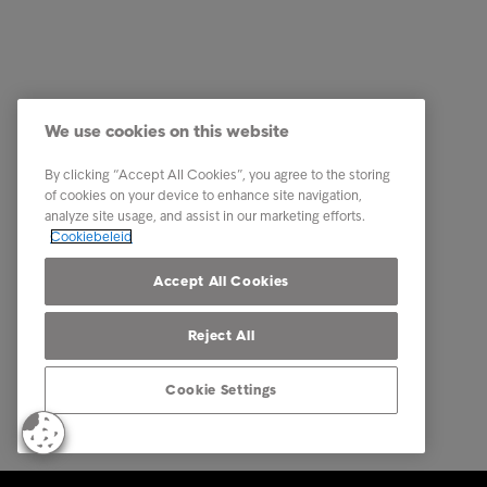
Klanten opdrachtgevers
Quick li
Herinnering ontvangen
Betaal n
We use cookies on this website
Tips en Advies
Ik heb e
By clicking “Accept All Cookies”, you agree to the storing
Dit is Intrum
Ik kan he
of cookies on your device to enhance site navigation,
analyze site usage, and assist in our marketing efforts.
Contact
Cookiebeleid
Carrière
Accept All Cookies
Reject All
Cookie Settings
© Intrum 2025
Privacy