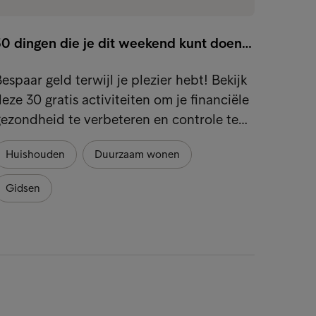
30 dingen die je dit weekend kunt doen…
Schul
espaar geld terwijl je plezier hebt! Bekijk
Ontdek
eze 30 gratis activiteiten om je financiële
proble
ezondheid te verbeteren en controle te…
je fin
Huishouden
Duurzaam wonen
Gids
Gidsen