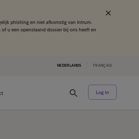
lijk phishing en niet afkomstig van Intrum.
n of u een openstaand dossier bij ons heeft en
NEDERLANDS
FRANÇAIS
Log in
ct