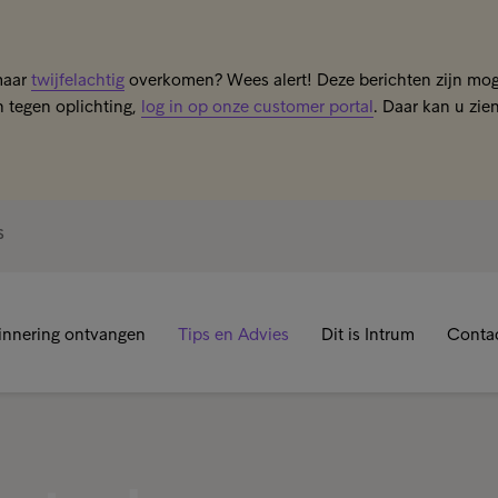
maar
twijfelachtig
overkomen? Wees alert! Deze berichten zijn moge
 tegen oplichting,
log in op onze customer portal
. Daar kan u zie
S
innering ontvangen
Tips en Advies
Dit is Intrum
Conta