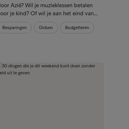
oor Azië? Wil je muzieklessen betalen
worden
oor je kind? Of wil je aan het eind van…
financ
Besparingen
Gidsen
Budgetteren
Huis
Credi