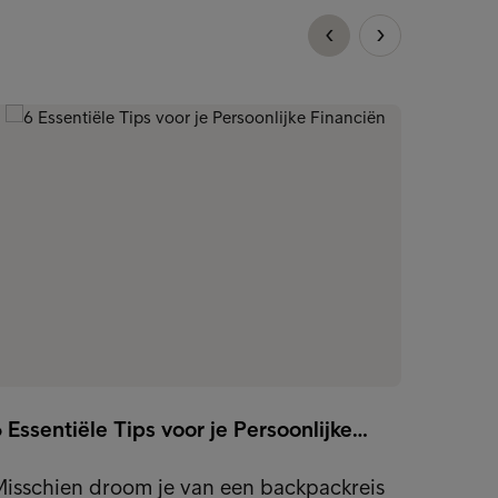
 Essentiële Tips voor je Persoonlijke…
Kleine
Misschien droom je van een backpackreis
Laat k