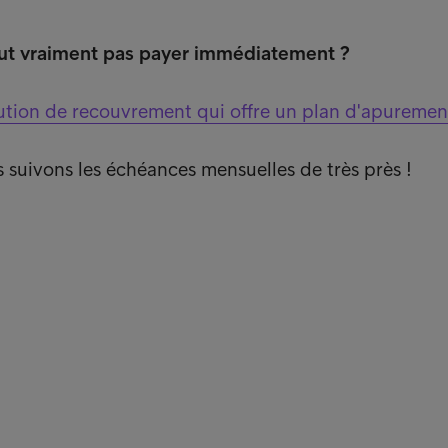
eut vraiment pas payer immédiatement ?
ution de recouvrement qui offre un plan d'apuremen
s suivons les échéances mensuelles de très près !
nks
Cli
Clie
uipe
Pay