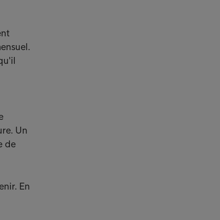
ent
mensuel.
u'il
e
ure. Un
e de
enir. En