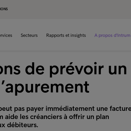
IONS
rvices
Secteurs
Rapports et insights
A propos d'Intrum
ons de prévoir un
d’apurement
e peut pas payer immédiatement une factur
 aide les créanciers à offrir un plan
x débiteurs.