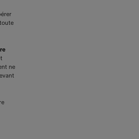
pérer
 toute
re
t
ent ne
devant
re