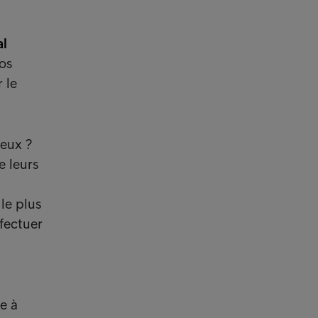
al
os
 le
geux ?
e leurs
le plus
fectuer
e à