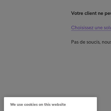
Votre client ne p
Choisissez une sol
Pas de soucis, nou
Business Solutions
Quick li
Services
Carrière
We use cookies on this website
Secteurs
Notre éq