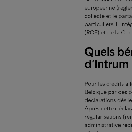
européenne (règlem
collecte et le part
particuliers. Il in
(RCE) et de la Cen
Quels bén
d’Intrum 
Pour les crédits à
Belgique par des pa
déclarations dès l
Après cette déclara
régularisations (r
administrative rédu