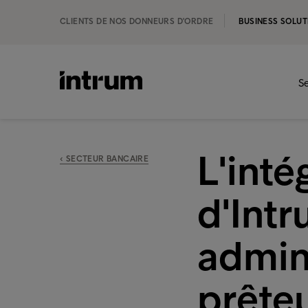
CLIENTS DE NOS DONNEURS D'ORDRE
BUSINESS SOLUT
Se
L'int
‹ SECTEUR BANCAIRE
d'Intr
admini
prête