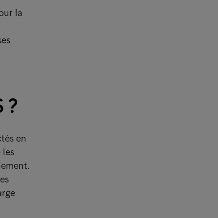
our la
ses
S ?
ctés en
 les
iement.
les
arge