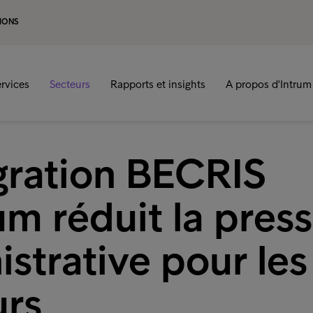
IONS
rvices
Secteurs
Rapports et insights
A propos d'Intrum
égration BECRIS
um réduit la pres
strative pour les
urs