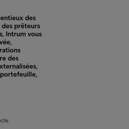
tentieux des
 des prêteurs
s, Intrum vous
vée,
rations
re des
externalisées,
ortefeuille,
ecte