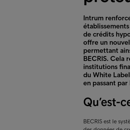
Intrum renforc
établissements
de crédits hyp
offre un nouvel
permettant ain
BECRIS. Cela r
institutions fin
du White Label
en passant par
Qu’est-c
BECRIS est le syst
des données de cré