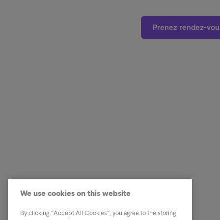
Prenez rendez-vou
Business Solutions
Quick li
Services
Carrière
We use cookies on this website
Secteurs
Notre éq
By clicking “Accept All Cookies”, you agree to the storing