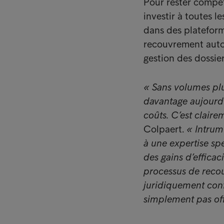
Pour rester compét
investir à toutes 
dans des plateform
recouvrement autom
gestion des dossier
« Sans volumes plu
davantage aujourd’
coûts. C’est clair
Colpaert.
« Intrum
à une expertise spé
des gains d’efficac
processus de reco
juridiquement conf
simplement pas offr