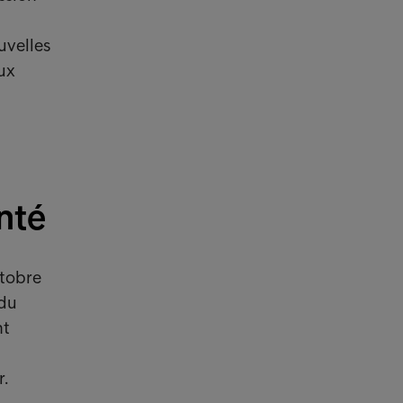
uvelles
aux
nté
tobre
 du
nt
r.