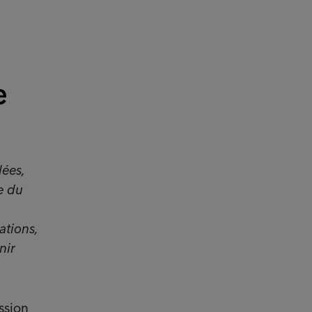
e
lées,
e du
ations,
nir
ssion