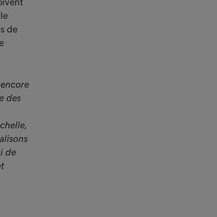
oivent
le
us de
e
 encore
se des
chelle,
éalisons
si de
t