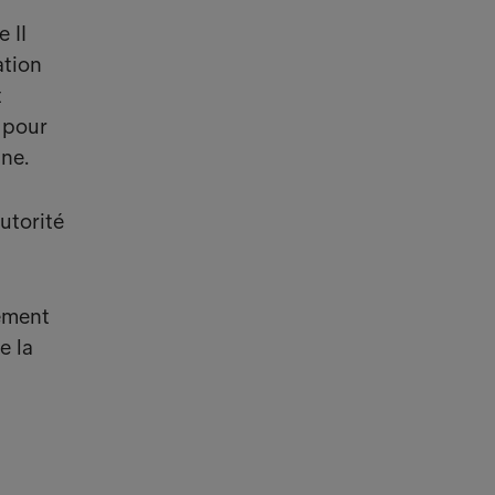
 II
ation
t
 pour
ine.
utorité
rement
e la