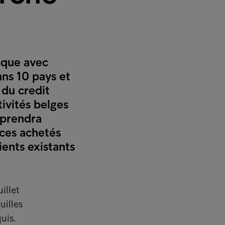
ique avec
ns 10 pays et
 du credit
ivités belges
 prendra
nces achetés
ients existants
illet
uilles
uis.