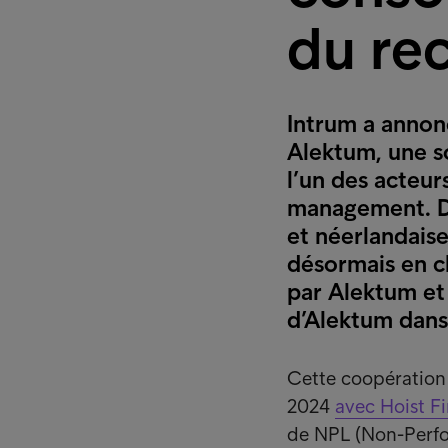
du re
Intrum a annon
Alektum, une s
l’un des acteur
management. Dan
et néerlandaise
désormais en c
par Alektum et 
d’Alektum dans
Cette coopération s
2024
avec Hoist F
de NPL (Non-Perfo