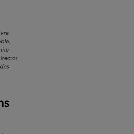
ivre
ble,
mité
irector
 des
ns