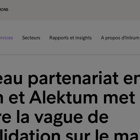
IONS
rvices
Secteurs
Rapports et insights
A propos d'Intrum
au partenariat e
m et Alektum met
e la vague de
idation sur le m