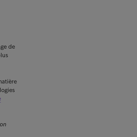
age de
plus
matière
logies
e
ion