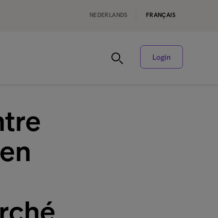
NEDERLANDS
FRANÇAIS
Login
ntre
 en
arché