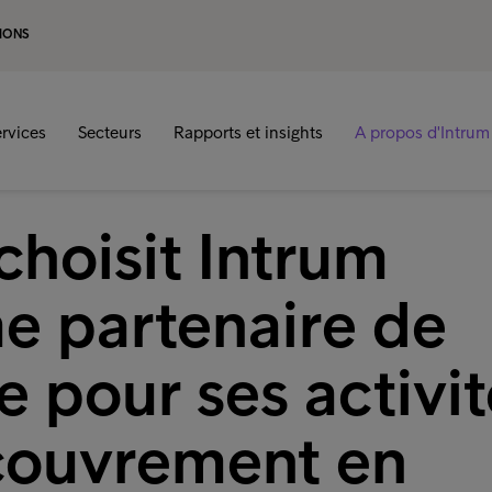
IONS
rvices
Secteurs
Rapports et insights
A propos d'Intrum
choisit Intrum
 partenaire de
e pour ses activi
couvrement en