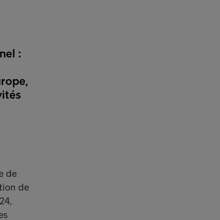
el :
urope,
ités
e de
ition de
24,
es