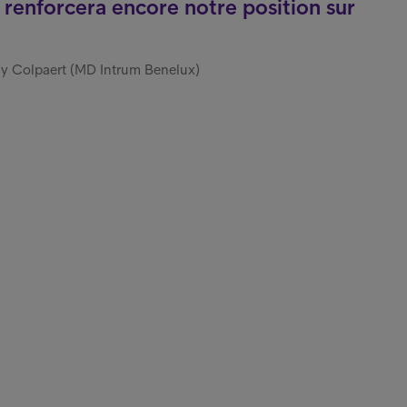
i renforcera encore notre position sur
uy Colpaert (MD Intrum Benelux)
nks
Cli
Clie
uipe
Pay
Inve
enaires
Int