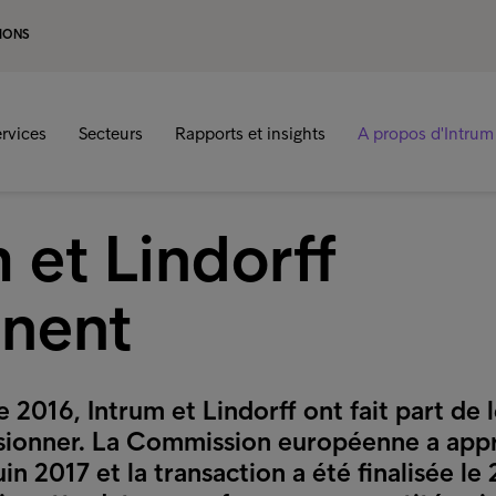
IONS
rvices
Secteurs
Rapports et insights
A propos d'Intrum
 et Lindorff
nnent
2016, Intrum et Lindorff ont fait part de 
usionner. La Commission européenne a app
juin 2017 et la transaction a été finalisée le 