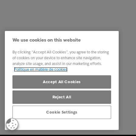
Business Solutions
Quick li
Services
Carrière
We use cookies on this website
Secteurs
Notre éq
By clicking “Accept All Cookies”, you agree to the storing
Rapports et insights
Contact
of cookies on your device to enhance site navigation,
analyze site usage, and assist in our marketing efforts.
A propos d'Intrum
Nos part
Politique en matière de cookies
Notre presence
Accept All Cookies
Reject All
Cookie Settings
© Intrum 2024
Privacy