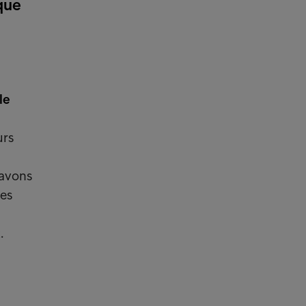
que
le
urs
 avons
res
.