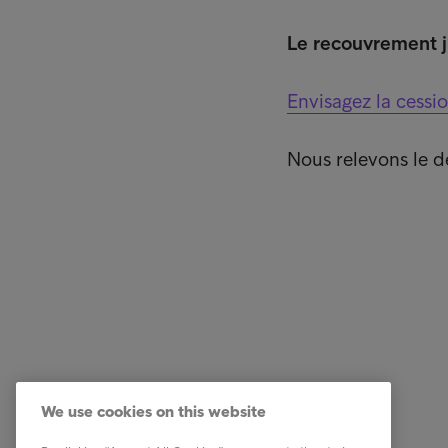
Le recouvrement ju
Envisagez la cessi
Nous relevons le dé
Business Solutions
Quick li
Services
Carrière
We use cookies on this website
Secteurs
Notre éq