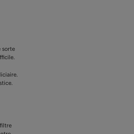
 sorte
ficile.
ciaire.
stice.
filtre
votre