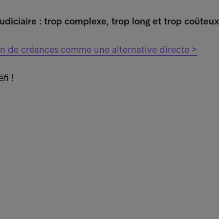
diciaire : trop complexe, trop long et trop coûteux
on de créances comme une alternative directe >
fi !
nks
Cli
Clie
uipe
Pay