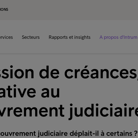
IONS
rvices
Secteurs
Rapports et insights
A propos d'Intrum
ssion de créances
ative au
vrement judiciair
ouvrement judiciaire déplait-il à certains ?