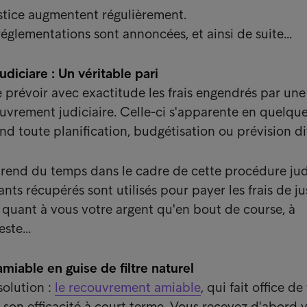
ustice augmentent régulièrement.
églementations sont annoncées, et ainsi de suite...
diciare : Un véritable pari
e prévoir avec exactitude les frais engendrés par une
vrement judiciaire. Celle-ci s'apparente en quelque
end toute planification, budgétisation ou prévision dif
end du temps dans le cadre de cette procédure judi
ts récupérés sont utilisés pour payer les frais de ju
quant à vous votre argent qu'en bout de course, à
ste...
iable en guise de filtre naturel
solution :
le recouvrement amiable
, qui fait office de 
é son efficacité à court terme. Vous recevez d'abord 