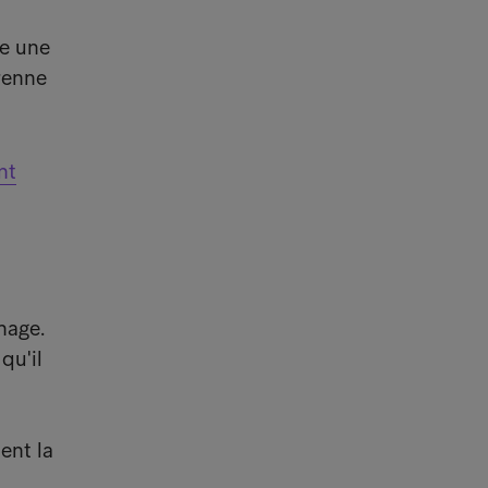
ue une
renne
nt
hage.
qu'il
ent la