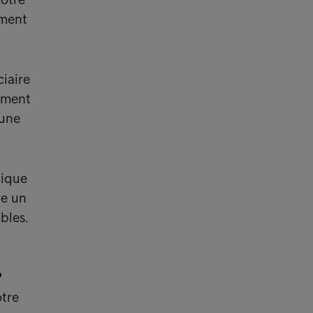
ement
iaire
rement
'une
lique
re un
bles.
?
otre