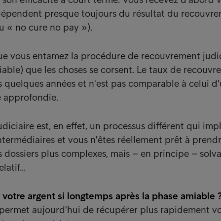
s dépendent presque toujours du résultat du recouvr
du « no cure no pay »).
ue vous entamez la procédure de recouvrement judic
iable) que les choses se corsent. Le taux de recouv
 quelques années et n'est pas comparable à celui d
 approfondie.
iciaire est, en effet, un processus différent qui imp
termédiaires et vous n'êtes réellement prêt à prend
s dossiers plus complexes, mais – en principe – solva
atif...
 votre argent si longtemps après la phase amiable 
 permet aujourd'hui de récupérer plus rapidement v