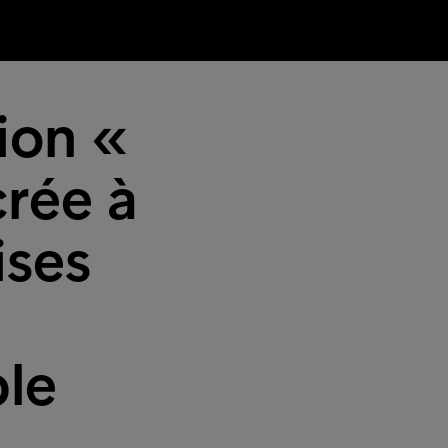
sion «
rée à
ises
ble