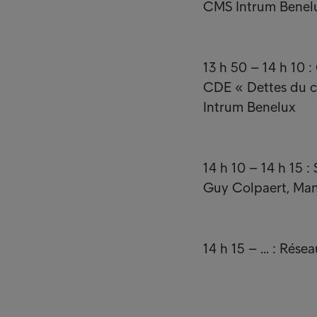
CMS Intrum Benel
13 h 50 – 14 h 10 
CDE « Dettes du c
Intrum Benelux
14 h 10 – 14 h 15 :
Guy Colpaert, Man
14 h 15 – ... : Rés