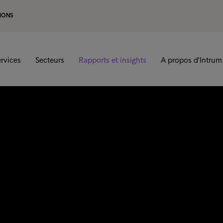
IONS
rvices
Secteurs
Rapports et insights
A propos d'Intrum