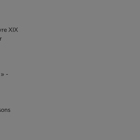
vre XIX
r
 » -
ssons