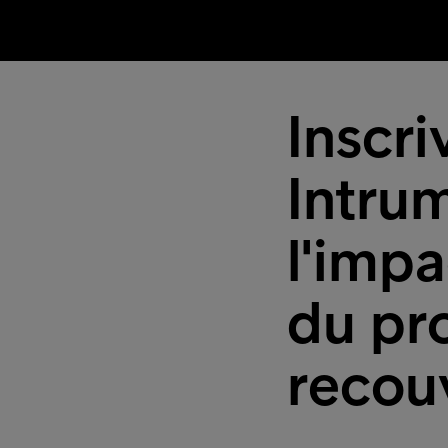
Inscri
Intru
l'impa
du pro
recou