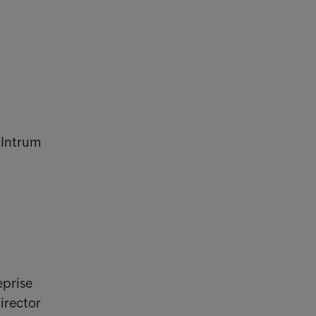
:
 Intrum
eprise
irector