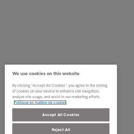
Business Solutions
Quick li
Services
Carrière
We use cookies on this website
Secteurs
Notre éq
By clicking “Accept All Cookies”, you agree to the storing
Rapports et insights
Contact
of cookies on your device to enhance site navigation,
analyze site usage, and assist in our marketing efforts.
A propos d'Intrum
Nos part
Politique en matière de cookies
Notre presence
Accept All Cookies
Reject All