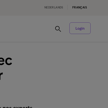
NEDERLANDS
FRANÇAIS
Login
ec
r
e nos experts