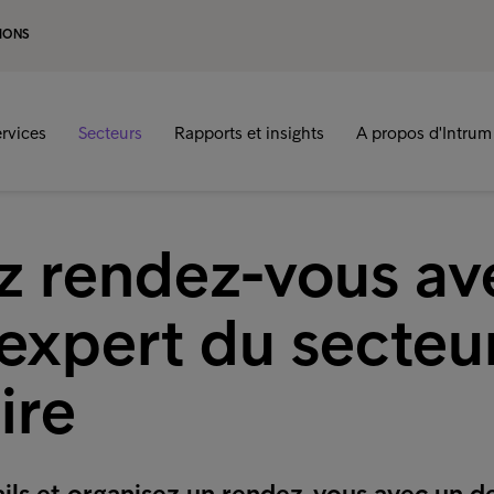
IONS
rvices
Secteurs
Rapports et insights
A propos d'Intrum
z rendez-vous av
 expert du secteu
ire
ails et organisez un rendez-vous avec un d