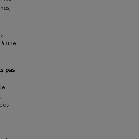
nnes,
es
 à une
ts pas
de
,
 des