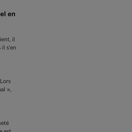
pel en
nt, il
 il s'en
 Lors
al »,
heté
e est