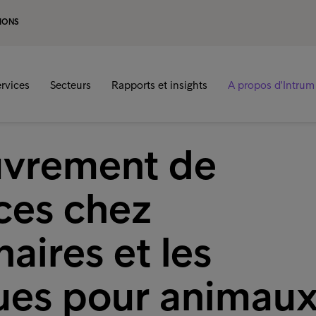
IONS
rvices
Secteurs
Rapports et insights
A propos d'Intrum
vrement de
ces chez
naires et les
ques pour animau