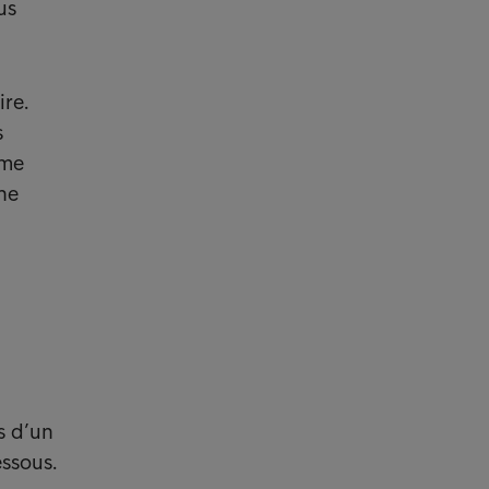
us
re.
s
ême
ne
s d’un
essous.