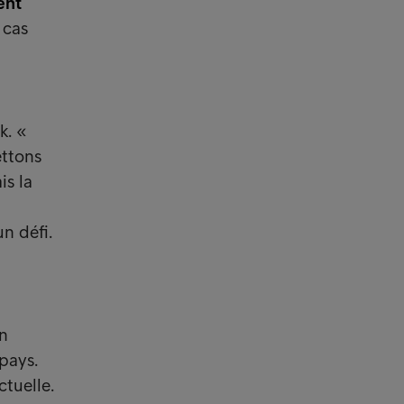
ent
 cas
k. «
ettons
is la
n défi.
un
pays.
tuelle.