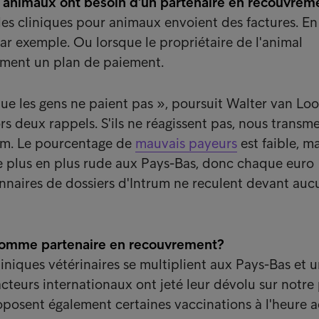
r animaux ont besoin d'un partenaire en recouvrem
 les cliniques pour animaux envoient des factures. En
par exemple. Ou lorsque le propriétaire de l'animal
ment un plan de paiement.
 que les gens ne paient pas », poursuit Walter van Loo
s deux rappels. S'ils ne réagissent pas, nous transm
rum. Le pourcentage de
mauvais payeurs
est faible, ma
e plus en plus rude aux Pays-Bas, donc chaque euro
nnaires de dossiers d'Intrum ne reculent devant aucu
comme partenaire en recouvrement?
iniques vétérinaires se multiplient aux Pays-Bas et 
cteurs internationaux ont jeté leur dévolu sur notre 
oposent également certaines vaccinations à l'heure ac