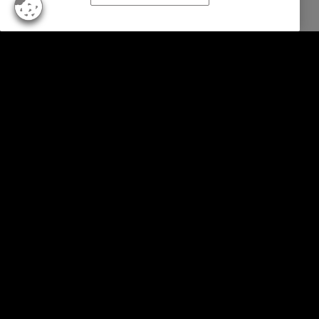
Business Solutions
Services
Secteurs
Rapports et insights
A propos d'Intrum
Notre presence