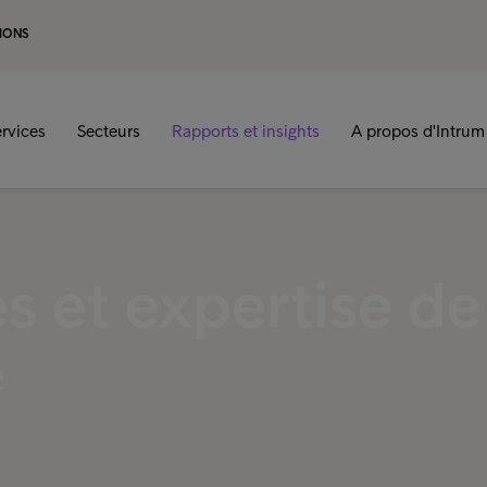
IONS
rvices
Secteurs
Rapports et insights
A propos d'Intrum
 et expertise de
e