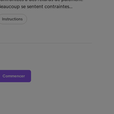
Instr
Beaucoup se sentent contraintes…
Instructions
Commencer