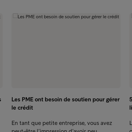
s
Les PME ont besoin de soutien pour gérer
5
le crédit
l
En tant que petite entreprise, vous avez
L
peut-être l’impression d’avoir peu
c