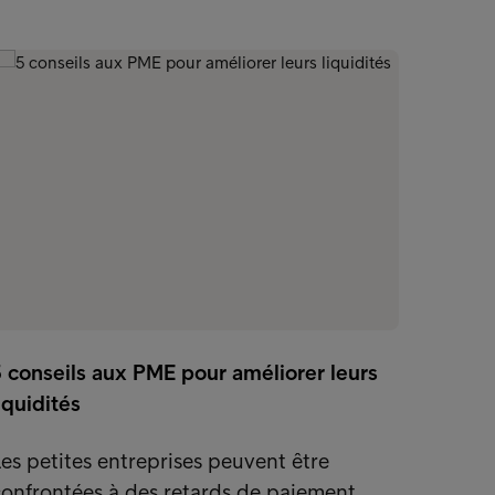
7 pièg
 conseils aux PME pour améliorer leurs
Si vot
iquidités
peut p
es petites entreprises peuvent être
soucie
onfrontées à des retards de paiement.