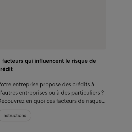
 facteurs qui influencent le risque de
Téléco
rédit
conte
otre entreprise propose des crédits à
Le sec
’autres entreprises ou à des particuliers ?
des dé
écouvrez en quoi ces facteurs de risque…
de cli
Instructions
Instr