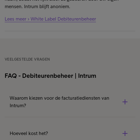
mensen. Intrum blijft anoniem.
Lees meer › White Label Debiteurenbeheer
VEELGESTELDE VRAGEN
FAQ - Debiteurenbeheer | Intrum
Waarom kiezen voor de facturatiediensten van
Intrum?
Wanneer u kiest voor de facturatiediensten van Intrum,
dan profiteert u van de deskundigheid van een
Hoeveel kost het?
wereldwijde specialist in kredietbeheer. U profiteert van