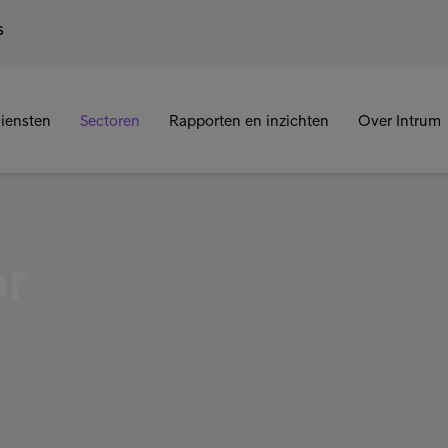
S
iensten
Sectoren
Rapporten en inzichten
Over Intrum
r