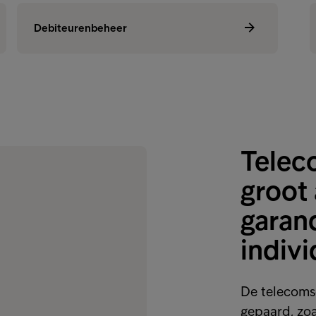
Incassodiensten
Debiteurenbeheer
Deb
Teleco
groot 
garan
indiv
De telecoms
gepaard, zoa