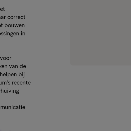
et
ar correct
het bouwen
ssingen in
 voor
kken van de
 helpen bij
um's recente
chuiving
mmunicatie