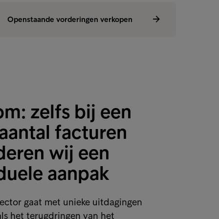
iteurenbeheer
Openstaande vorderingen verkopen
Openstaa
m: zelfs bij een
aantal facturen
deren wij een
iduele aanpak
ector gaat met unieke uitdagingen
ls het terugdringen van het