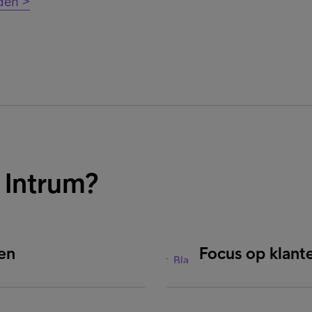
den >
 Intrum?
en
Focus op klant