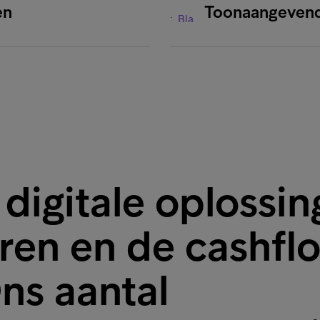
en
Toonaangevende
 digitale oplossi
aren en de cashfl
ns aantal