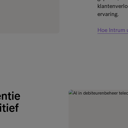
klantenverl
ervaring.
Hoe Intrum 
entie
itief