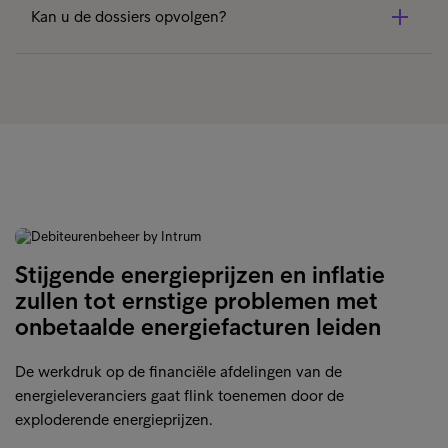
Kan u de dossiers opvolgen?
betaling vlot te regelen. Gaande van e-mails en sms’en
met online betaallink tot aanmaningsbrieven met QR-
U krijgt een duidelijke rapportering op basis van KPI’s en
code om snel naar de online betaalpagina te gaan.
heeft de mogelijkheid om elke dossier 24/7 te volgen via
Intrum Web.
Stijgende energieprijzen en inflatie
zullen tot ernstige problemen met
onbetaalde energiefacturen leiden
De werkdruk op de financiële afdelingen van de
energieleveranciers gaat flink toenemen door de
exploderende energieprijzen.