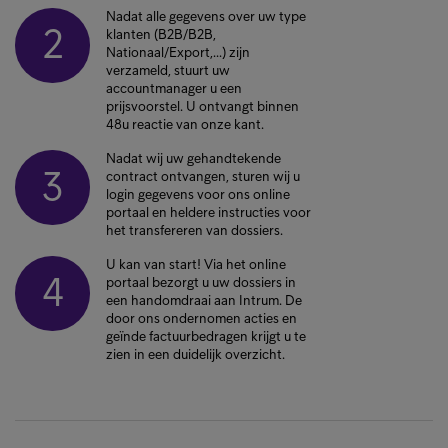
Nadat alle gegevens over uw type
2
klanten (B2B/B2B,
Nationaal/Export,…) zijn
verzameld, stuurt uw
accountmanager u een
prijsvoorstel. U ontvangt binnen
48u reactie van onze kant.
Nadat wij uw gehandtekende
3
contract ontvangen, sturen wij u
login gegevens voor ons online
portaal en heldere instructies voor
het transfereren van dossiers.
U kan van start! Via het online
4
portaal bezorgt u uw dossiers in
een handomdraai aan Intrum. De
door ons ondernomen acties en
geïnde factuurbedragen krijgt u te
zien in een duidelijk overzicht.