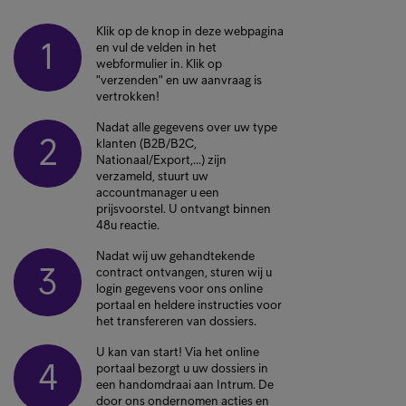
Klik op de knop in deze webpagina
1
en vul de velden in het
webformulier in. Klik op
"verzenden" en uw aanvraag is
vertrokken!
Nadat alle gegevens over uw type
2
klanten (B2B/B2C,
Nationaal/Export,…) zijn
verzameld, stuurt uw
accountmanager u een
prijsvoorstel. U ontvangt binnen
48u reactie.
Nadat wij uw gehandtekende
3
contract ontvangen, sturen wij u
login gegevens voor ons online
portaal en heldere instructies voor
het transfereren van dossiers.
U kan van start! Via het online
4
portaal bezorgt u uw dossiers in
een handomdraai aan Intrum. De
door ons ondernomen acties en