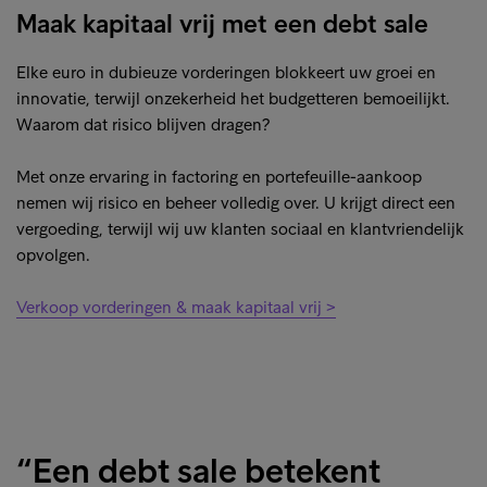
vorderingen te kopen in alle activaklassen, betekent dat
Maak kapitaal vrij met een debt sale
we tot een regeling kunnen komen die goed bij u past:
alleen voor de verkoop van uw niet-renderende
Elke euro in dubieuze vorderingen blokkeert uw groei en
vorderingen of ook voor andere diensten, zoals incasso.
innovatie, terwijl onzekerheid het budgetteren bemoeilijkt.
Neem contact op met een van onze teams voor meer
Waarom dat risico blijven dragen?
informatie.
Met onze ervaring in factoring en portefeuille-aankoop
nemen wij risico en beheer volledig over. U krijgt direct een
vergoeding, terwijl wij uw klanten sociaal en klantvriendelijk
opvolgen.
Verkoop vorderingen & maak kapitaal vrij >
“Een debt sale betekent