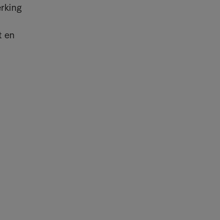
erking
t en
nt van opdrachtgevers