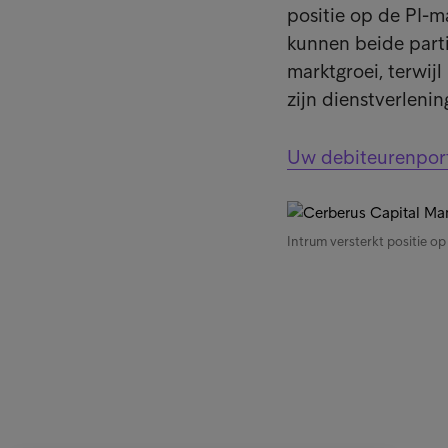
positie op de PI-m
kunnen beide parti
marktgroei, terwijl
zijn dienstverlenin
Uw debiteurenport
Intrum versterkt positie o
Business Solutions
Quick li