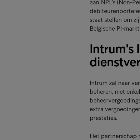
aan NPL’s (Non-Pe
debiteurenportefeu
staat stellen om z
Belgische PI-markt
Intrum's 
dienstve
Intrum zal naar ve
beheren, met enke
beheervergoedinge
extra vergoedingen
prestaties.
Het partnerschap m