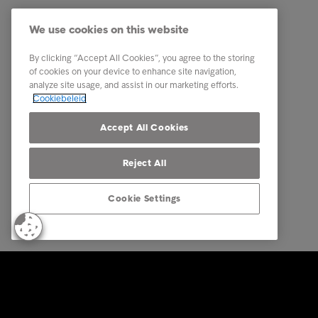
Diensten
Carrière
We use cookies on this website
Sectoren
Onze me
By clicking “Accept All Cookies”, you agree to the storing
Rapporten en inzichten
Contact
of cookies on your device to enhance site navigation,
analyze site usage, and assist in our marketing efforts.
Over Intrum
Onze par
Cookiebeleid
Onze aanwezigheid
Accept All Cookies
Reject All
Cookie Settings
© Intrum 2025
Privacy