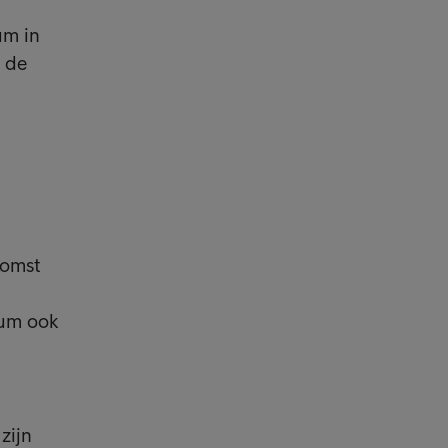
um in
p de
komst
rum ook
zijn