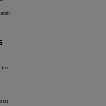
ereik,
s
eiden
t
laats