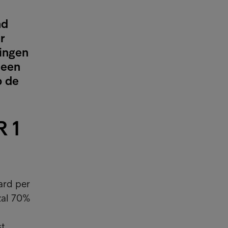
nd
r
ingen
 een
p de
R 1
ard per
zal 70%
t.