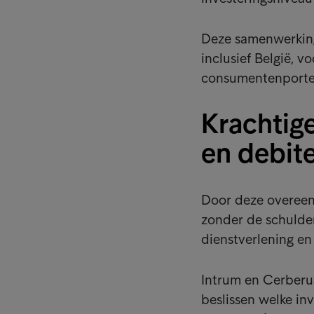
Deze samenwerking 
inclusief België, 
consumentenportef
Krachtig
en debit
Door deze overeenk
zonder de schulden
dienstverlening en
Intrum en Cerberus
beslissen welke in