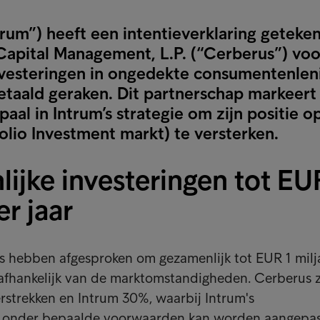
trum”) heeft een intentieverklaring geteke
apital Management, L.P. (“Cerberus”) voo
vesteringen in ongedekte consumentenlen
betaald geraken. Dit partnerschap markeert
lpaal in Intrum’s strategie om zijn positie o
olio Investment markt) te versterken.
ijke investeringen tot EU
er jaar
s hebben afgesproken om gezamenlijk tot EUR 1 milj
, afhankelijk van de marktomstandigheden. Cerberus 
erstrekken en Intrum 30%, waarbij Intrum's
u onder bepaalde voorwaarden kan worden aangepas