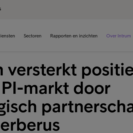
S
iensten
Sectoren
Rapporten en inzichten
Over Intrum
 versterkt positi
 PI-markt door
egisch partnersch
erberus