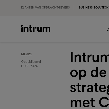
KLANTEN VAN OPDRACHTGEVERS
BUSINESS SOLUTION
D
Intrum
NIEUWS
Gepubliceerd
op de
01.08.2024
strat
met C