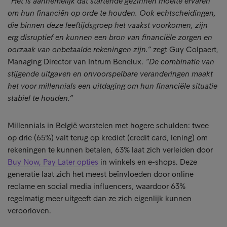
“Het is aannemelijk dat startende gezinnen moeite ervaren
om hun financiën op orde te houden. Ook echtscheidingen,
die binnen deze leeftijdsgroep het vaakst voorkomen, zijn
erg disruptief en kunnen een bron van financiële zorgen en
oorzaak van onbetaalde rekeningen zijn.”
zegt Guy Colpaert,
Managing Director van Intrum Benelux.
“De combinatie van
stijgende uitgaven en onvoorspelbare veranderingen maakt
het voor millennials een uitdaging om hun financiële situatie
stabiel te houden.”
Millennials in België worstelen met hogere schulden: twee
op drie (65%) valt terug op krediet (credit card, lening) om
rekeningen te kunnen betalen, 63% laat zich verleiden door
Buy Now, Pay Later opties
in winkels en e-shops. Deze
generatie laat zich het meest beïnvloeden door online
reclame en social media influencers, waardoor 63%
regelmatig meer uitgeeft dan ze zich eigenlijk kunnen
veroorloven.