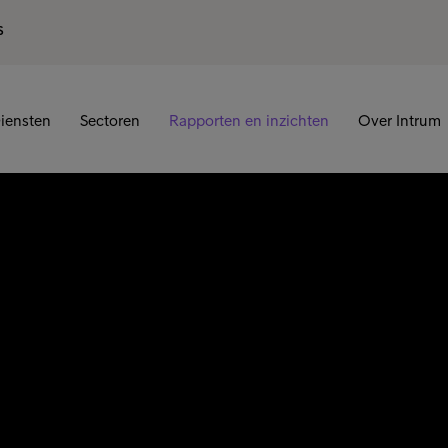
S
iensten
Sectoren
Rapporten en inzichten
Over Intrum