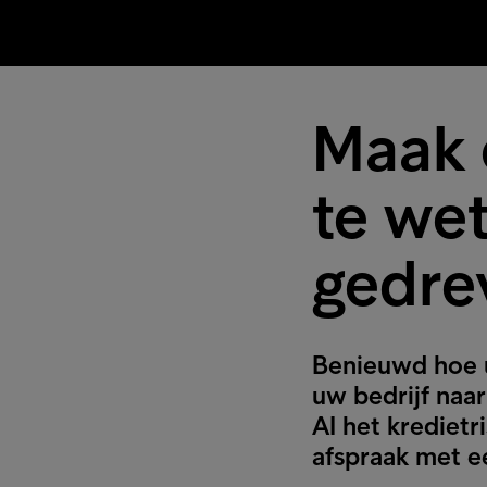
Maak 
te we
gedre
Benieuwd hoe u
uw bedrijf naar
AI het kredietr
afspraak met e