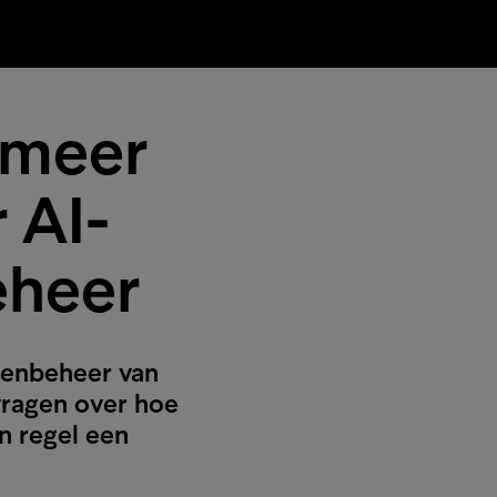
 meer
 AI-
eheer
renbeheer van
 vragen over hoe
n regel een