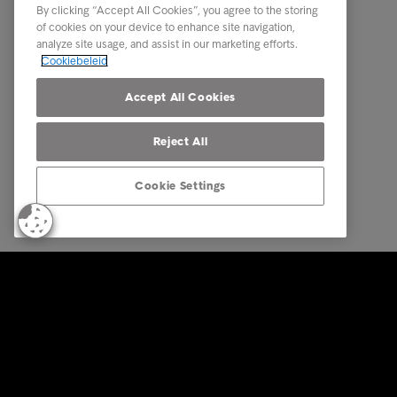
By clicking “Accept All Cookies”, you agree to the storing
Rapporten en inzichten
Contact
of cookies on your device to enhance site navigation,
analyze site usage, and assist in our marketing efforts.
Over Intrum
Onze par
Cookiebeleid
Onze aanwezigheid
Accept All Cookies
Reject All
Cookie Settings
© Intrum 2025
Privacy