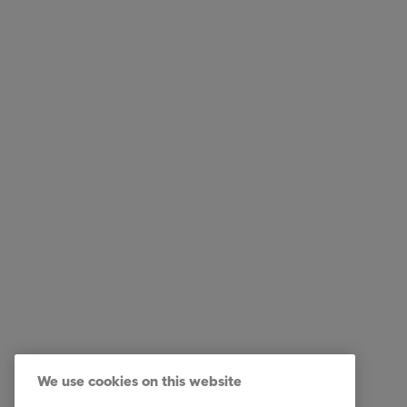
Business Solutions
Quick li
Diensten
Carrière
We use cookies on this website
Sectoren
Onze me