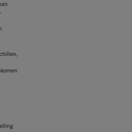
 kan
s
n
hillen,
inkomen
n
lling