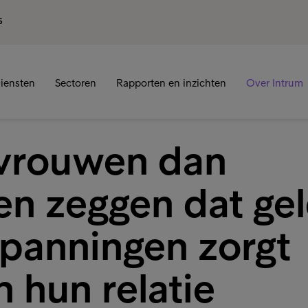
S
iensten
Sectoren
Rapporten en inzichten
Over Intrum
vrouwen dan
n zeggen dat ge
spanningen zorgt
 hun relatie