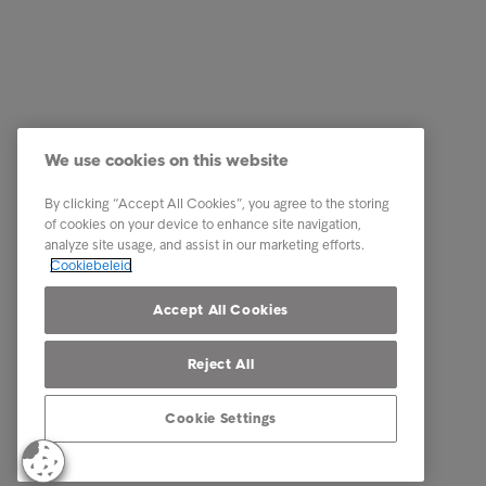
Business Solutions
Quick li
Diensten
Carrière
We use cookies on this website
Sectoren
Onze me
By clicking “Accept All Cookies”, you agree to the storing
Rapporten en inzichten
Contact
of cookies on your device to enhance site navigation,
analyze site usage, and assist in our marketing efforts.
Over Intrum
Onze par
Cookiebeleid
Onze aanwezigheid
Accept All Cookies
Reject All
Cookie Settings
© Intrum 2025
Privacy