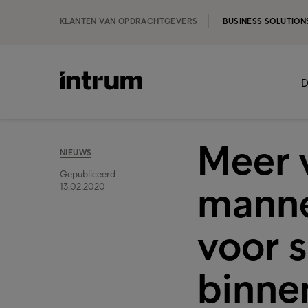
KLANTEN VAN OPDRACHTGEVERS
BUSINESS SOLUTION
D
Meer 
NIEUWS
Gepubliceerd
manne
13.02.2020
voor 
binnen