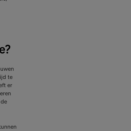
e?
rouwen
ijd te
ft er
weren
 de
 kunnen