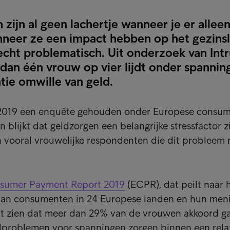
ijn al geen lachertje wanneer je er allee
nneer ze een impact hebben op het gezins
echt problematisch. Uit onderzoek van Int
 dan één vrouw op vier lijdt onder spannin
tie omwille van geld.
 2019 een enquête gehouden onder Europese consu
en blijkt dat geldzorgen een belangrijke stressfactor zi
 vooral vrouwelijke respondenten die dit probleem 
sumer Payment Report 2019
(ECPR), dat peilt naar 
 van consumenten in 24 Europese landen en hun men
aat zien dat meer dan 29% van de vrouwen akkoord g
ldproblemen voor spanningen zorgen binnen een relat