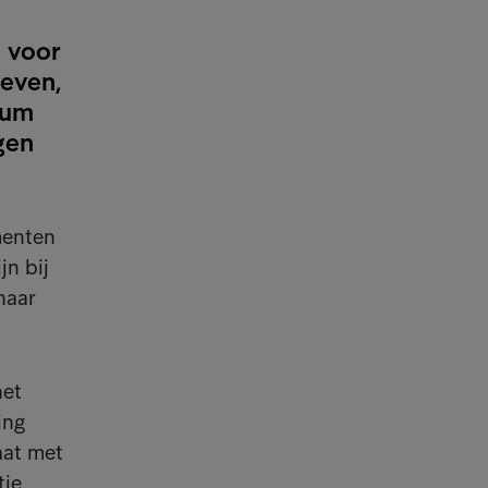
n voor
leven,
rum
gen
menten
jn bij
naar
het
ing
aat met
ie,