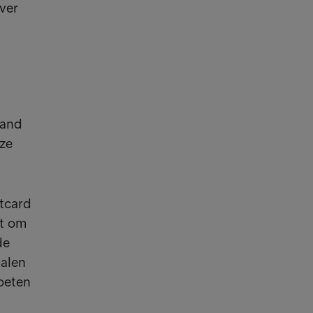
ver
hand
eze
itcard
kt om
de
talen
oeten