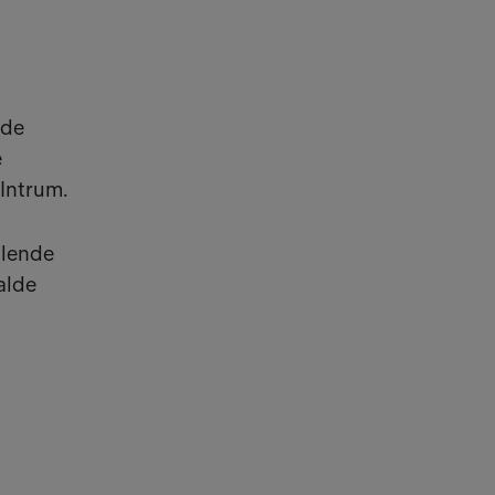
 de
e
 Intrum.
llende
alde