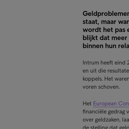
Geldproblemen z
staat, maar wa
wordt het pas 
blijkt dat meer
binnen hun rela
Intrum heeft eind
en uit die resultat
koppels. Het waren
voren schoven.
Het
European Con
financiële gedrag
over geldzaken, l
de stelling dat ge