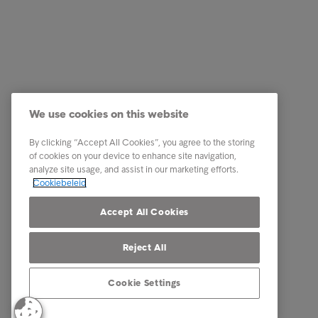
Business Solutions
Quick li
Diensten
Carrière
We use cookies on this website
Sectoren
Onze me
By clicking “Accept All Cookies”, you agree to the storing
Rapporten en inzichten
Contact
of cookies on your device to enhance site navigation,
analyze site usage, and assist in our marketing efforts.
Over Intrum
Onze par
Cookiebeleid
Onze aanwezigheid
Accept All Cookies
Reject All
Cookie Settings
© Intrum 2025
Privacy