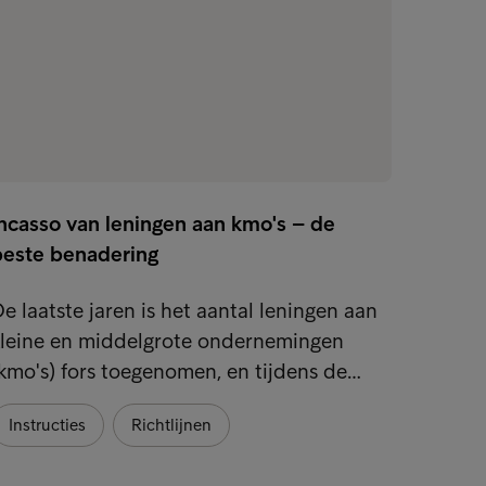
Incasso van leningen aan kmo's – de
Kleine
beste benadering
kredi
e laatste jaren is het aantal leningen aan
Als kl
kleine en middelgrote ondernemingen
u wein
kmo's) fors toegenomen, en tijdens de…
en bet
Instructies
Richtlijnen
Instru