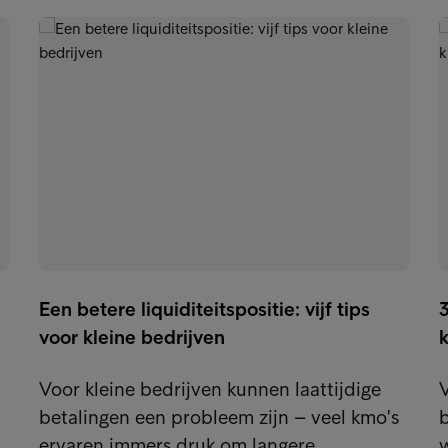
Een betere liquiditeitspositie: vijf tips
voor kleine bedrijven
k
Voor kleine bedrijven kunnen laattijdige
V
betalingen een probleem zijn – veel kmo's
b
ervaren immers druk om langere…
w