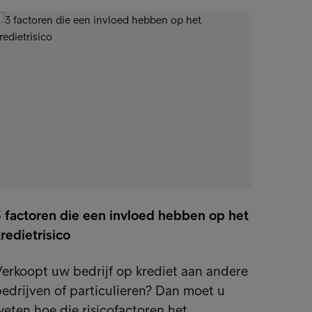
3 factoren die een invloed hebben op het
Waarom
redietrisico
niet m
erkoopt uw bedrijf op krediet aan andere
Een be
edrijven of particulieren? Dan moet u
duidel
eten hoe die risicofactoren het…
ook ee