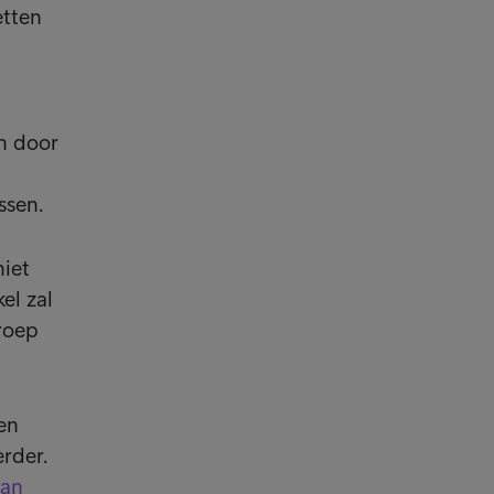
etten
n door
ssen.
niet
el zal
roep
en
erder.
lan