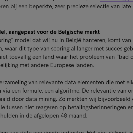
ren bij een beperkte, zeer precieze selectie van late
l, aangepast voor de Belgische markt
oring” model dat wij nu in België hanteren, komt van
n, waar dit type van scoring al langer met succes geb
iet toevallig een land waar het probleem van “bad 
rgelijking met andere Europese landen.
erzameling van relevante data elementen die met el
ia een formule, een algoritme. De relevantie van o
aald door data mining. Zo merkten wij bijvoorbeeld
atie tussen niet reageren op betalingsherinneringen e
chulden in de afgelopen 48 maand.
ken van data een goede indicator. Het niet gekend zi