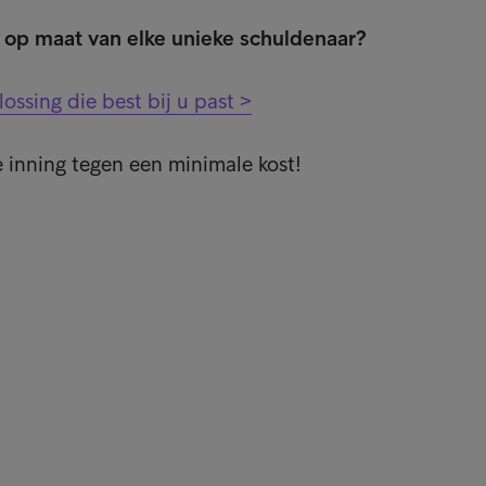
t op maat van elke unieke schuldenaar?
ossing die best bij u past >
 inning tegen een minimale kost!
nks
Kla
Kla
nsen
Beta