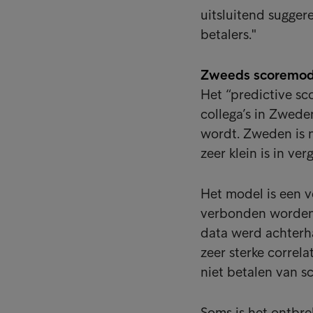
uitsluitend suggere
betalers."
Zweeds scoremode
Het “predictive sc
collega’s in Zwede
wordt. Zweden is n
zeer klein is in ve
Het model is een v
verbonden worden v
data werd achterh
zeer sterke correl
niet betalen van s
Soms is het ontbre