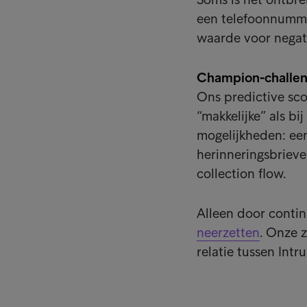
een telefoonnummer
waarde voor negati
Champion-challeng
Ons predictive sco
“makkelijke” als b
mogelijkheden: ee
herinneringsbrieve
collection flow.
Alleen door conti
neerzetten
. Onze 
relatie tussen Int