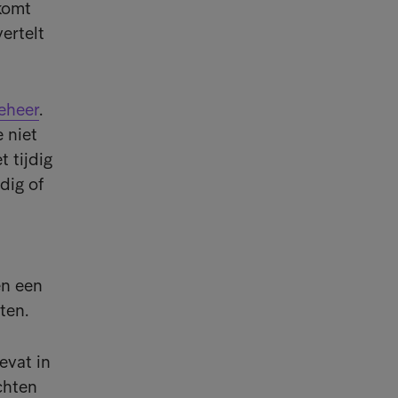
 komt
ertelt
eheer
.
 niet
t tijdig
dig of
en een
ten.
evat in
chten