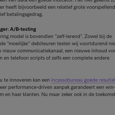
 heeft bijvoorbeeld een relatief grote voorspellen
ef betalingsgedrag.
er: A/B-testing
ring model is bovendien “zelf-lerend”. Zowel bij de
ij de “moeilijke” debiteuren testen wij voortdurend n
n nieuw communicatiekanaal, een nieuwe inhoud vo
n en telefoon scripts of zelfs een complete andere
nu te innoveren kan een
incassobureau goede resulta
zeer performance-driven aanpak garandeert een win
rum en haar klanten. Nu maar zeker ook in de toekomst