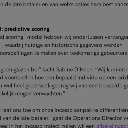
n de late betaler en van welke acties hem best aanz
 predictive scoring
d scoring” model hebben wij ondertussen vervange
g”, waarbij huidige en historische gegevens worden
oorspellingen te maken over toekomstige gebeurteni
geen glazen bol” lacht Sabine D’Haen. “Wij kunnen 
 voorspellen hoe een bepaald individu op een prikk
n wel heel goed welk gedrag wij van een bepaalde g
akelijk mogen verwachten."
 laat ons toe om onze incasso aanpak te differentiër
 van de late betaler." gaat de Operations Director v
eg in het incasso traject zullen wij een
afbetalingsp