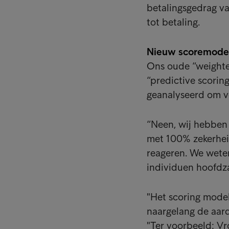
betalingsgedrag va
tot betaling.
Nieuw scoremodel:
Ons oude “weighte
“predictive scorin
geanalyseerd om v
“Neen, wij hebben 
met 100% zekerheid
reageren. We wete
individuen hoofdz
"Het scoring model
naargelang de aard
"Ter voorbeeld: Vro