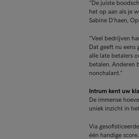
“De juiste boodsch
het op aan als je w
Sabine D'haen, Ope
“Veel bedrijven ha
Dat geeft nu eens g
alle late betalers
betalen. Anderen b
nonchalant.”
Intrum kent uw kl
De immense hoevee
uniek inzicht in h
Via gesofisticeerd
één handige score.