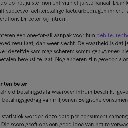
ap op het juiste moment via het juiste kanaal. Daar
ilt succesvol achterstallige factuurbedragen innen.” v
rations Director bij Intrum.
nteren een one-for-all aanpak voor hun
debiteurenb
oed resultaat, dan weer slecht. De waarheid is dat je
 over dezelfde kam mag scheren: sommigen
kunnen
nie
etalen bewust te laat. Nog anderen zijn gewoon slor
anten beter
lheid betalingsdata waarover Intrum beschikt, gev
et betalingsgedrag van miljoenen Belgische consumen
e statistiek worden deze data per consument sameng
 Die score geeft ons een goed idee van het te verwa