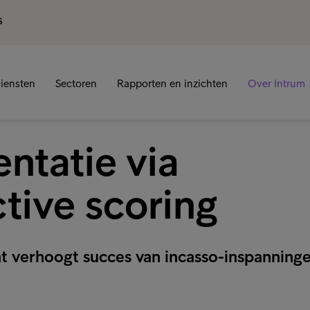
S
iensten
Sectoren
Rapporten en inzichten
Over Intrum
ntatie via
tive scoring
 verhoogt succes van incasso-inspanning