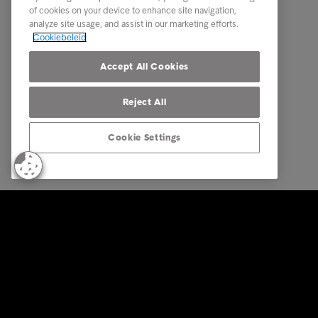
Rapporten en inzichten
Contact
of cookies on your device to enhance site navigation,
analyze site usage, and assist in our marketing efforts.
Over Intrum
Onze par
Cookiebeleid
Onze aanwezigheid
Accept All Cookies
Reject All
Cookie Settings
© Intrum 2025
Privacy