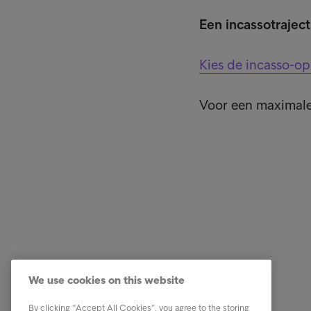
Een incassotrajec
Kies de incasso-opl
Voor een maximale
Business Solutions
Quick li
Diensten
Carrière
We use cookies on this website
Sectoren
Onze me
By clicking “Accept All Cookies”, you agree to the storing