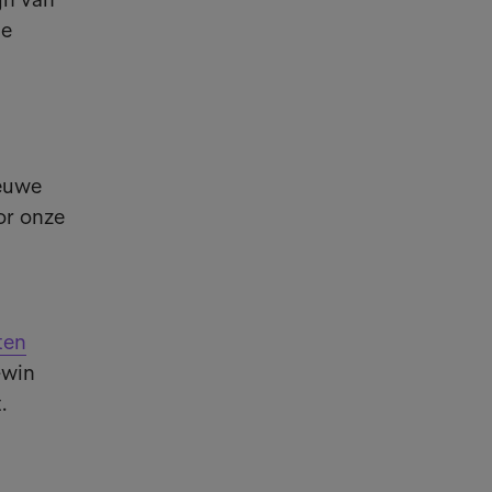
de
ieuwe
or onze
ten
-win
.