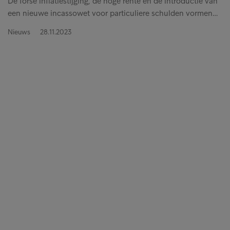
De forse inflatiestijging, de hoge rente en de introductie van
een nieuwe incassowet voor particuliere schulden vormen…
Nieuws
28.11.2023