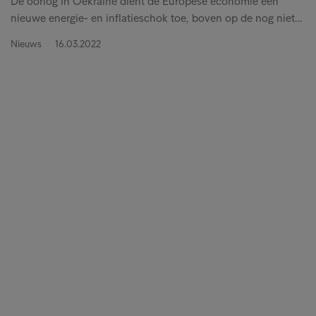
De oorlog in Oekraïne dient de Europese economie een
nieuwe energie- en inflatieschok toe, boven op de nog niet…
Nieuws
16.03.2022