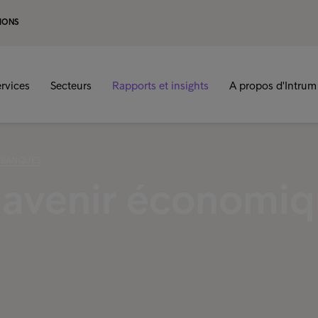
IONS
rvices
Secteurs
Rapports et insights
A propos d'Intrum
S BANQUES
l'avenir économi